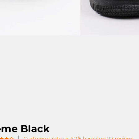
reme Black
Customers rate us 4.2/5 based on 117 reviews.