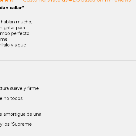
dan callar”
o hablan mucho,
 gritar para
 combo perfecto
reme.
íralo y sigue
xtura suave y firme
ue no todos
que amortigua de una
 y los “Supreme