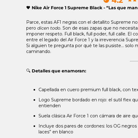
4.2
🖤
Nike Air Force 1 Supreme Black - “Las que man
Parce, estas AF1 negras con el detallito Supreme n
pero
dicen todo
. Son de esas zapas que no necesitan
imponer respeto. Full black, full poder, full calle. El
entre el legado del Air Force 1 y la irreverencia Sup
Si alguien te pregunta por qué te las pusiste... solo m
caminando.
🔍
Detalles que enamoran:
Capellada en cuero premium full black, con te
Logo Supreme bordado en rojo: el sutil flex q
entienden
Suela clásica Air Force 1 con cámara de aire 
Incluye dos pares de cordones: los OG negros
laces” en blanco