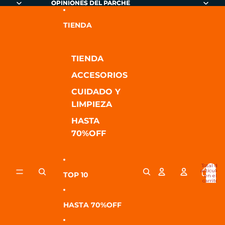
Ir directamente al contenido
OPINIONES DEL PARCHE
OPINIONES DEL PARCHE
TIENDA
TIENDA
ACCESORIOS
CUIDADO Y
LIMPIEZA
HASTA
70%OFF
Total de
artículos
TOP 10
en el
carrito:
0
HASTA 70%OFF