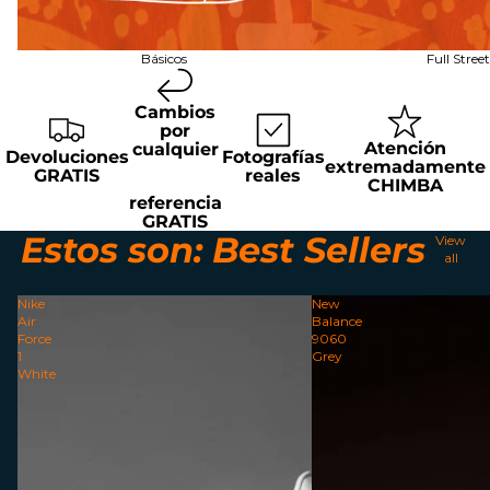
Básicos
Full Stree
Cambios
por
Atención
cualquier
Devoluciones
Fotografías
extremadamente
GRATIS
reales
CHIMBA
referencia
GRATIS
Estos son:
Best Sellers
View
all
Nike
New
Air
Balance
Force
9060
1
Grey
White