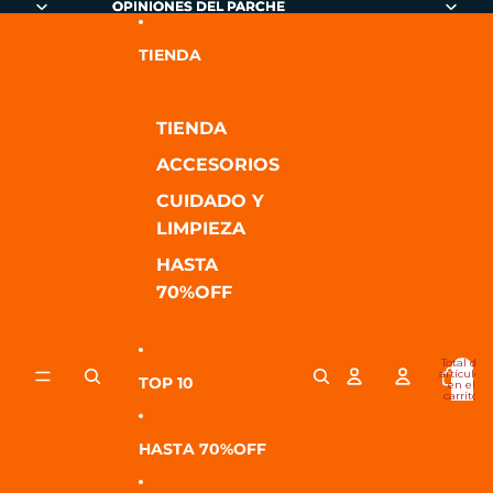
Ir directamente al contenido
OPINIONES DEL PARCHE
OPINIONES DEL PARCHE
TIENDA
TIENDA
ACCESORIOS
CUIDADO Y
LIMPIEZA
HASTA
70%OFF
Total de
artículos
TOP 10
en el
carrito:
0
HASTA 70%OFF